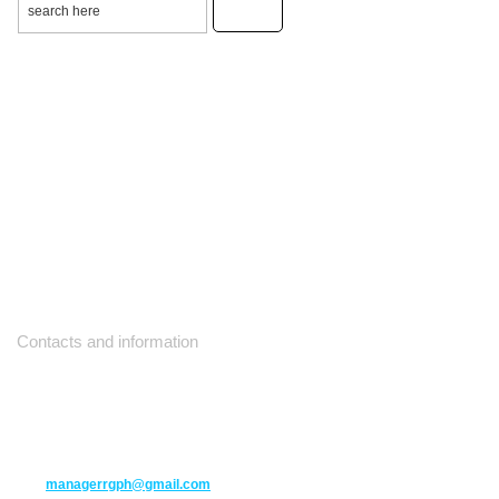
Contacts and information
10271 Yonge Street unit 331,
Richmond Hill ON L4C 3B5
(416) 477-6107
managerrgph@gmail.com