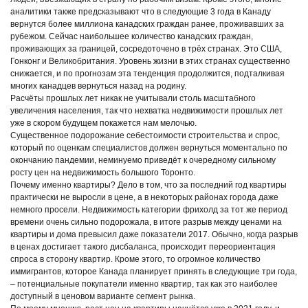
аналитики также предсказывают что в следующие 3 года в Канаду
вернутся более миллиона канадских граждан ранее, проживавших за
рубежом. Сейчас наибольшее количество канадских граждан,
проживающих за границей, сосредоточено в трёх странах. Это США,
Гонконг и Великобритания. Уровень жизни в этих странах существенно
снижается, и по прогнозам эта тенденция продолжится, подталкивая
многих канадцев вернуться назад на родину.
Расчёты прошлых лет никак не учитывали столь масштабного
увеличения населения, так что нехватка недвижимости прошлых лет
уже в скором будущем покажется нам мелочью.
Существенное подорожание себестоимости строительства и спрос,
который по оценкам специалистов должен вернуться моментально по
окончанию пандемии, неминуемо приведёт к очередному сильному
росту цен на недвижимость большого Торонто.
Почему именно квартиры? Дело в том, что за последний год квартиры
практически не выросли в цене, а в некоторых районах города даже
немного просели. Недвижимость категории фрихолд за тот же период
времени очень сильно подорожала, в итоге разрыв между ценами на
квартиры и дома превысил даже показатели 2017. Обычно, когда разрыв
в ценах достигает такого дисбаланса, происходит переориентация
спроса в сторону квартир. Кроме этого, то огромное количество
иммигрантов, которое Канада планирует принять в следующие три года,
– потенциальные покупатели именно квартир, так как это наиболее
доступный в ценовом варианте сегмент рынка.