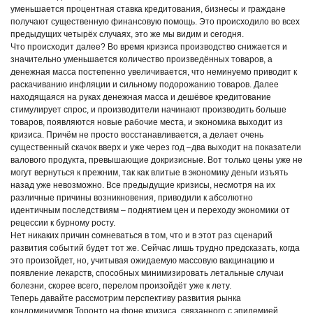
уменьшается процентная ставка кредитования, бизнесы и граждане
получают существенную финансовую помощь. Это происходило во всех
предыдущих четырёх случаях, это же мы видим и сегодня.
Что происходит далее? Во время кризиса производство снижается и
значительно уменьшается количество произведённых товаров, а
денежная масса постепенно увеличивается, что неминуемо приводит к
раскачиванию инфляции и сильному подорожанию товаров. Далее
находящаяся на руках денежная масса и дешёвое кредитование
стимулирует спрос, и производители начинают производить больше
товаров, появляются новые рабочие места, и экономика выходит из
кризиса. Причём не просто восстанавливается, а делает очень
существенный скачок вверх и уже через год –два выходит на показатели
валового продукта, превышающие докризисные. Вот только цены уже не
могут вернуться к прежним, так как влитые в экономику деньги изъять
назад уже невозможно. Все предыдущие кризисы, несмотря на их
различные причины возникновения, приводили к абсолютно
идентичным последствиям – поднятием цен и переходу экономики от
рецессии к бурному росту.
Нет никаких причин сомневаться в том, что и в этот раз сценарий
развития событий будет тот же. Сейчас лишь трудно предсказать, когда
это произойдет, но, учитывая ожидаемую массовую вакцинацию и
появление лекарств, способных минимизировать летальные случаи
болезни, скорее всего, перелом произойдёт уже к лету.
Теперь давайте рассмотрим перспективу развития рынка
кондоминиумов Торонто на фоне кризиса, связанного с эпидемией