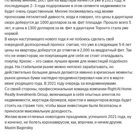
По моему мнению, рост цен на квартиры начнётся уже в 2021 году, и
последующие 2- 3 года подорожание в этом сегменте недвижимости
будет очень существенным. Многие посмеивались над моими
прогнозами пятилетней давности, когда я говорил, что цены в даунтауне
скоро доберутся до 1000 долларов за кв. фит площади. Прошло всего 5
лет, и цена в 1300 долларов за кв. фит в даунтауне Торонто стала уже
нормой.
В канун наступающего нового года я не побоюсь сделать свой
очередной долгосрочный прогноз: считаю, что уже в следующие 5-6 лет
цены на квартиры доберутся до отметки в 2,000 за квадратный фит. Так
что не инвесторам, ни покупающим для себя не стоит откладывать
покупку. Кризис – это самое лучшее время для инвестиций подобного
рода. На стабильном рынке можно неплохо зарабатывать, но
действительно большие деньги делаются именно в кризисные моменты:
рынок ценных бумаг наглядно продемонстрировал нам это в марте-
июне уходящего года. В 2021 году очередь за кондоминиумами.
Со своей стороны, профессиональная команда компании Right At Home
Realty Investments Group, включающая в себя опытных агентов по
недвижимости, мортгидж-брокеров, юристов и аккаунтеров всегда будет
стоять на страже того, чтобы ваши инвестиции были безопасны и
приносили максимальную доходность.
Желаю всем отличных новогодних праздников, успешного 2021 года, ну
и конечно, не болеть коронавирусом, как, впрочем, и ничем другим.
Maxim Baginskiy