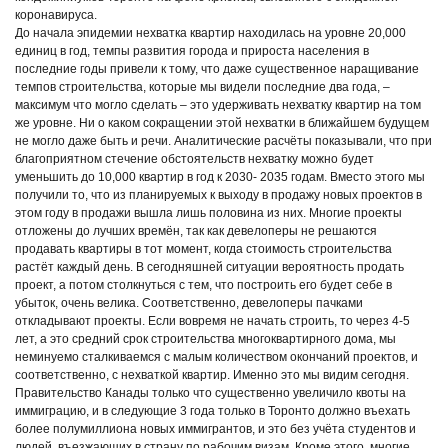
коронавируса.
До начала эпидемии нехватка квартир находилась на уровне 20,000
единиц в год, темпы развития города и прироста населения в
последние годы привели к тому, что даже существенное наращивание
темпов строительства, которые мы видели последние два года, –
максимум что могло сделать – это удерживать нехватку квартир на том
же уровне. Ни о каком сокращении этой нехватки в ближайшем будущем
не могло даже быть и речи. Аналитические расчёты показывали, что при
благоприятном стечение обстоятельств нехватку можно будет
уменьшить до 10,000 квартир в год к 2030- 2035 годам. Вместо этого мы
получили то, что из планируемых к выходу в продажу новых проектов в
этом году в продажи вышла лишь половина из них. Многие проекты
отложены до лучших времён, так как девелоперы не решаются
продавать квартиры в тот момент, когда стоимость строительства
растёт каждый день. В сегодняшней ситуации вероятность продать
проект, а потом столкнуться с тем, что построить его будет себе в
убыток, очень велика. Соответственно, девелоперы пачками
откладывают проекты. Если вовремя не начать строить, то через 4-5
лет, а это средний срок строительства многоквартирного дома, мы
неминуемо сталкиваемся с малым количеством окончаний проектов, и
соответственно, с нехваткой квартир. Именно это мы видим сегодня.
Правительство Канады только что существенно увеличило квоты на
иммиграцию, и в следующие 3 года только в Торонто должно въехать
более полумиллиона новых иммигрантов, и это без учёта студентов и
людей, въезжающих в страну по рабочим визам. Кроме этого, многие