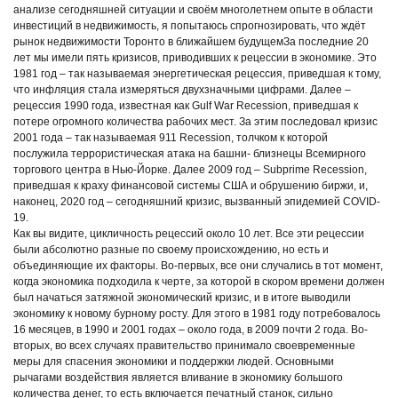
анализе сегодняшней ситуации и своём многолетнем опыте в области
инвестиций в недвижимость, я попытаюсь спрогнозировать, что ждёт
рынок недвижимости Торонто в ближайшем будущем
За последние 20
лет мы имели пять кризисов, приводивших к рецессии в экономике. Это
1981 год – так называемая энергетическая рецессия, приведшая к тому,
что инфляция стала измеряться двухзначными цифрами. Далее –
рецессия 1990 года, известная как Gulf War Recession, приведшая к
потере огромного количества рабочих мест. За этим последовал кризис
2001 года – так называемая 911 Recession, толчком к которой
послужила террористическая атака на башни- близнецы Всемирного
торгового центра в Нью-Йорке. Далее 2009 год – Subprime Recession,
приведшая к краху финансовой системы США и обрушению биржи, и,
наконец, 2020 год – сегодняшний кризис, вызванный эпидемией COVID-
19.
Как вы видите, цикличность рецессий около 10 лет. Все эти рецессии
были абсолютно разные по своему происхождению, но есть и
объединяющие их факторы. Во-первых, все они случались в тот момент,
когда экономика подходила к черте, за которой в скором времени должен
был начаться затяжной экономический кризис, и в итоге выводили
экономику к новому бурному росту. Для этого в 1981 году потребовалось
16 месяцев, в 1990 и 2001 годах – около года, в 2009 почти 2 года. Во-
вторых, во всех случаях правительство принимало своевременные
меры для спасения экономики и поддержки людей. Основными
рычагами воздействия является вливание в экономику большого
количества денег, то есть включается печатный станок, сильно